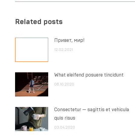
Related posts
Привет, мир!
12.02.2021
What eleifend posuere tincidunt
08.10.2020
Consectetur — sagittis et vehicula
quis risus
03.04.2020