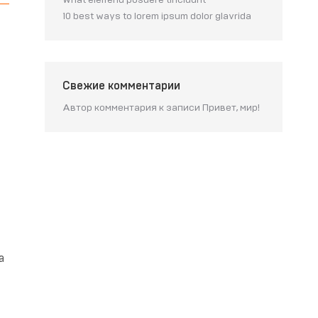
What eleifend posuere tincidunt
10 best ways to lorem ipsum dolor glavrida
Свежие комментарии
Автор комментария
к записи
Привет, мир!
a