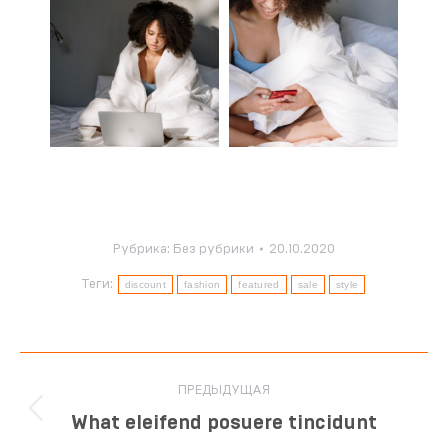
Рубрика:
Без рубрики
20.10.2020
Теги:
discount
fashion
featured
sale
style
ПРЕДЫДУЩАЯ
What eleifend posuere tincidunt