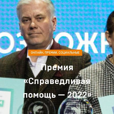
ОНЛАЙН
,
ПРЕМИИ
,
СОЦИАЛЬНЫЕ
Премия
«Справедливая
помощь — 2022»