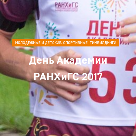
МОЛОДЁЖНЫЕ И ДЕТСКИЕ
,
СПОРТИВНЫЕ
,
ТИМБИЛДИНГИ
День Академии
РАНХиГС 2017