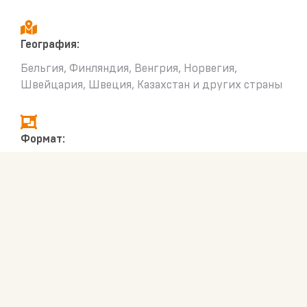
География:
Бельгия, Финляндия, Венгрия, Норвегия,
Швейцария, Швеция, Казахстан и других страны
Формат:
учитывая специфику участников мероприятия,
основная идея была в отборе мест для посещения
людьми с ограниченными возможностями; упор
на три из пяти основных органов чувств –
обоняние, осязание, вкус, тогда как обычно в
мероприятиях в основном задействуется зрение
и слух