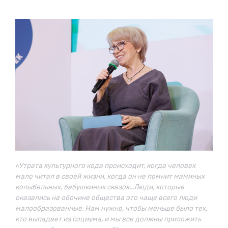
«Утрата культурного кода происходит, когда человек
мало читал в своей жизни, когда он не помнит маминых
колыбельных, бабушкиных сказок…Люди, которые
оказались на обочине общества это чаще всего люди
малообразованные. Нам нужно, чтобы меньше было тех,
кто выпадает из социума, и мы все должны приложить