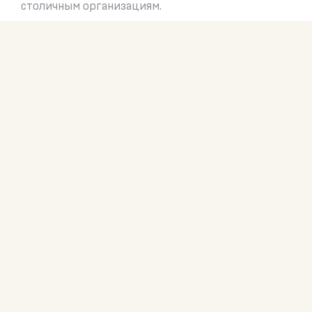
столичным организациям.
Проблематика:
возможности образования, профориентации,
трудоустройства для людей в трудной
жизненной ситуации
География:
Москва, Калуга, Екатеринбург, Челябинск
Формат:
конференция в гибридном формате